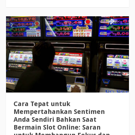
Cara Tepat untuk
Mempertahankan Sentimen
Anda Sendiri Bahkan Saat
Bermain Slot Online: Saran