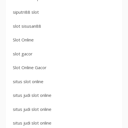
siputri88 slot
slot sisusan88
Slot Online
slot gacor
Slot Online Gacor
situs slot online
situs judi slot online
situs judi slot online
situs judi slot online