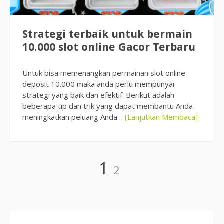
Strategi terbaik untuk bermain
10.000 slot online Gacor Terbaru
Untuk bisa memenangkan permainan slot online
deposit 10.000 maka anda perlu mempunyai
strategi yang baik dan efektif. Berikut adalah
beberapa tip dan trik yang dapat membantu Anda
meningkatkan peluang Anda…
[Lanjutkan Membaca]
Paginasi
Laman
Laman
1
2
pos