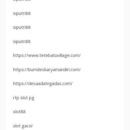
siputri88
siputri88
siputri88
https://www.tetebatuvillage.com/
https://bumdeskaryamandiri.com/
https://desaadatngadas.com/
rtp slot pg
slot88
slot gacor