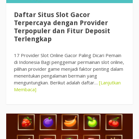
Daftar Situs Slot Gacor
Terpercaya dengan Provider
Terpopuler dan Fitur Deposit
Terlengkap
17 Provider Slot Online Gacor Paling Dicari Pemain
di Indonesia Bagi penggemar permainan slot online,
pilihan provider game menjadi faktor penting dalam
menentukan pengalaman bermain yang
menguntungkan. Berikut adalah daftar…
[Lanjutkan
Membaca]