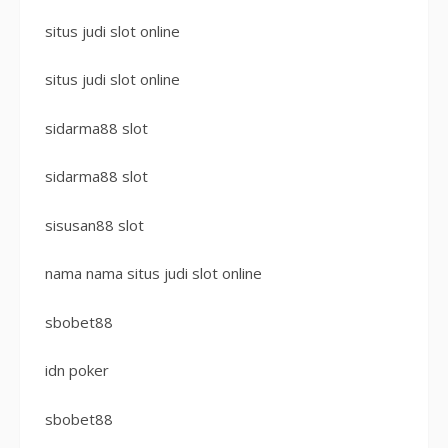
situs judi slot online
situs judi slot online
sidarma88 slot
sidarma88 slot
sisusan88 slot
nama nama situs judi slot online
sbobet88
idn poker
sbobet88