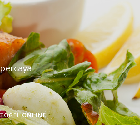
rpercaya
TOGEL ONLINE