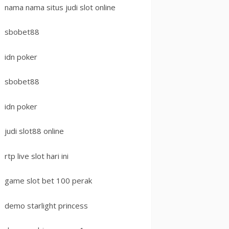
nama nama situs judi slot online
sbobet88
idn poker
sbobet88
idn poker
judi slot88 online
rtp live slot hari ini
game slot bet 100 perak
demo starlight princess