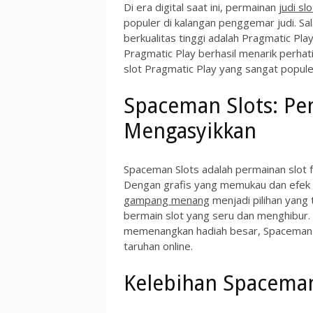
Di era digital saat ini, permainan
judi slo
populer di kalangan penggemar judi. Sa
berkualitas tinggi adalah Pragmatic Pl
Pragmatic Play berhasil menarik perhati
slot Pragmatic Play yang sangat popule
Spaceman Slots: P
Mengasyikkan
Spaceman Slots adalah permainan slot 
Dengan grafis yang memukau dan efek
gampang menang
menjadi pilihan yang
bermain slot yang seru dan menghibur.
memenangkan hadiah besar, Spaceman S
taruhan online.
Kelebihan Spaceman