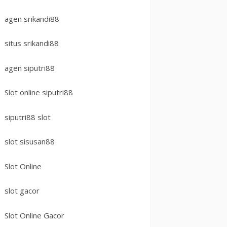
agen srikandi88
situs srikandi88
agen siputri88
Slot online siputri88
siputri88 slot
slot sisusan88
Slot Online
slot gacor
Slot Online Gacor