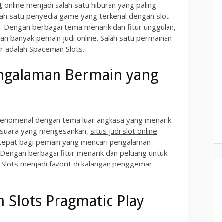
t
online menjadi salah satu hiburan yang paling
lah satu penyedia game yang terkenal dengan slot
ay. Dengan berbagai tema menarik dan fitur unggulan,
an banyak pemain judi online. Salah satu permainan
r adalah Spaceman Slots.
engalaman Bermain yang
fenomenal dengan tema luar angkasa yang menarik.
 suara yang mengesankan,
situs judi slot online
 tepat bagi pemain yang mencari pengalaman
 Dengan berbagai fitur menarik dan peluang untuk
lots menjadi favorit di kalangan penggemar
 Slots Pragmatic Play