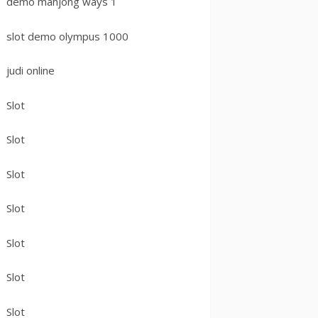
demo mahjong ways 1
slot demo olympus 1000
judi online
Slot
Slot
Slot
Slot
Slot
Slot
Slot