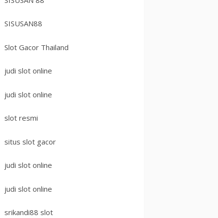
SISUSAN88
Slot Gacor Thailand
judi slot online
judi slot online
slot resmi
situs slot gacor
judi slot online
judi slot online
srikandi88 slot