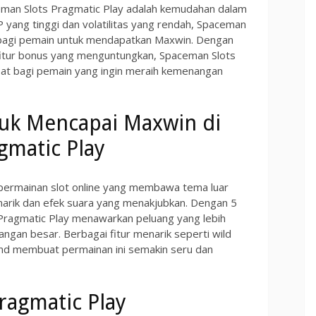
eman Slots Pragmatic Play adalah kemudahan dalam
ang tinggi dan volatilitas yang rendah, Spaceman
 bagi pemain untuk mendapatkan Maxwin. Dengan
fitur bonus yang menguntungkan, Spaceman Slots
epat bagi pemain yang ingin meraih kemenangan
tuk Mencapai Maxwin di
gmatic Play
 permainan slot online yang membawa tema luar
arik dan efek suara yang menakjubkan. Dengan 5
 Pragmatic Play menawarkan peluang yang lebih
gan besar. Berbagai fitur menarik seperti wild
und membuat permainan ini semakin seru dan
ragmatic Play