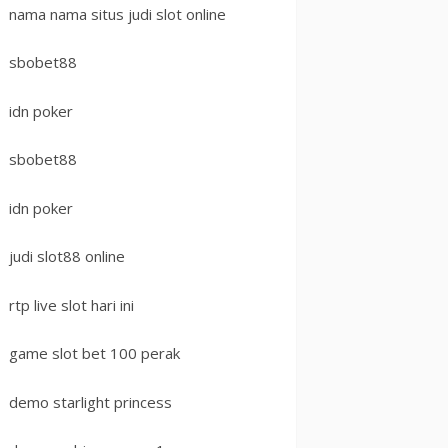
nama nama situs judi slot online
sbobet88
idn poker
sbobet88
idn poker
judi slot88 online
rtp live slot hari ini
game slot bet 100 perak
demo starlight princess