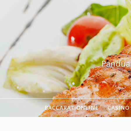
Lompat
ke
konten
Panduan
BACCARAT ONLINE
CASINO