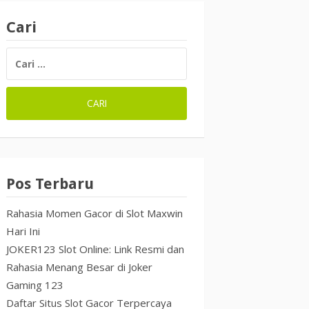
Cari
CARI
UNTUK:
Pos Terbaru
Rahasia Momen Gacor di Slot Maxwin
Hari Ini
JOKER123 Slot Online: Link Resmi dan
Rahasia Menang Besar di Joker
Gaming 123
Daftar Situs Slot Gacor Terpercaya