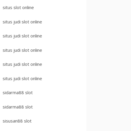
situs slot online
situs judi slot online
situs judi slot online
situs judi slot online
situs judi slot online
situs judi slot online
sidarma88 slot
sidarma88 slot
sisusan88 slot