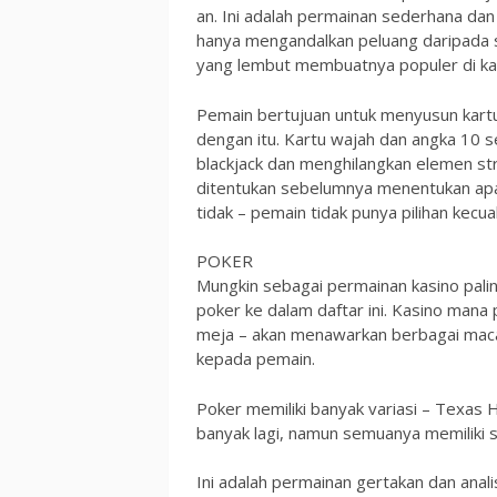
an. Ini adalah permainan sederhana dan
hanya mengandalkan peluang daripada 
yang lembut membuatnya populer di ka
Pemain bertujuan untuk menyusun kartu 
dengan itu. Kartu wajah dan angka 10 s
blackjack dan menghilangkan elemen str
ditentukan sebelumnya menentukan apak
tidak – pemain tidak punya pilihan kecua
POKER
Mungkin sebagai permainan kasino palin
poker ke dalam daftar ini. Kasino mana 
meja – akan menawarkan berbagai macam
kepada pemain.
Poker memiliki banyak variasi – Texas
banyak lagi, namun semuanya memiliki 
Ini adalah permainan gertakan dan anali