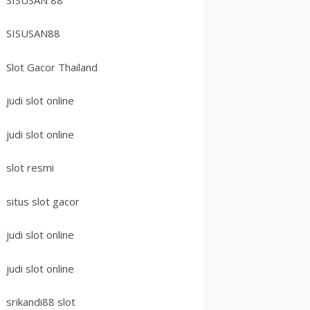
SISUSAN88
Slot Gacor Thailand
judi slot online
judi slot online
slot resmi
situs slot gacor
judi slot online
judi slot online
srikandi88 slot