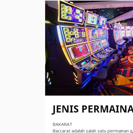
JENIS PERMAIN
BAKARAT
Baccarat adalah salah satu permainan
j