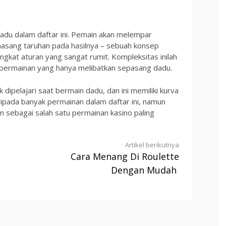
adu dalam daftar ini. Pemain akan melempar
sang taruhan pada hasilnya – sebuah konsep
ngkat aturan yang sangat rumit. Kompleksitas inilah
 permainan yang hanya melibatkan sepasang dadu.
 dipelajari saat bermain dadu, dan ini memiliki kurva
ipada banyak permainan dalam daftar ini, namun
 sebagai salah satu permainan kasino paling
Artikel berikutnya
Cara Menang Di Roulette
Dengan Mudah